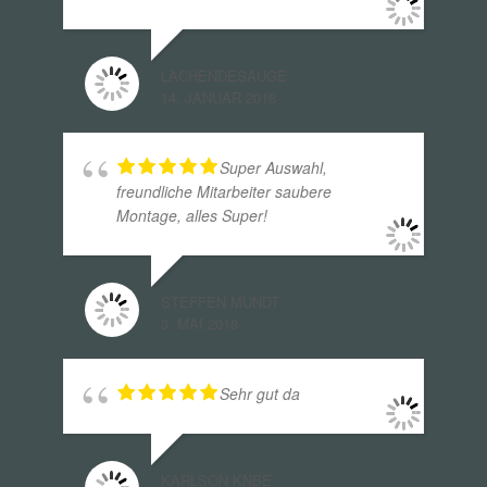
LACHENDESAUGE
14. JANUAR 2018
Super Auswahl,
freundliche Mitarbeiter saubere
Montage, alles Super!
STEFFEN MUNDT
3. MAI 2018
Sehr gut da
KARLSON KNBE