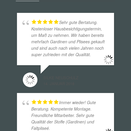
Sehr gute Bertatung.
Kostenloser Hausbesichtigungstermin,
um Maß zu nehmen. Wir haben bereits
mehrfach Gardinen und Plisees gekauft
und sind auch nach vielen Jahren noch
super zufrieden mit der Qualität.
SILKE NEUSCHULZ
14. JANUAR 2018
Immer wieder! Gute
Beratung. Kompetente Montage.
Freundliche Mitarbeiter. Sehr gute
Qualität der Stoffe (Gardinen) und
Faltpliseé.