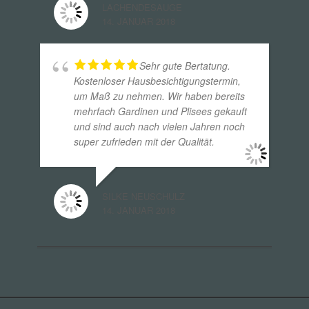
LACHENDESAUGE
14. JANUAR 2018
Sehr gute Bertatung.
Kostenloser Hausbesichtigungstermin,
um Maß zu nehmen. Wir haben bereits
mehrfach Gardinen und Plisees gekauft
und sind auch nach vielen Jahren noch
super zufrieden mit der Qualität.
SILKE NEUSCHULZ
14. JANUAR 2018