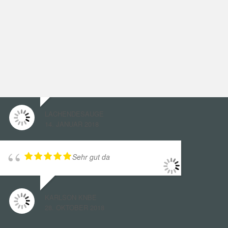
26. DEZEMBER 2017
Immer wieder! Gute
Beratung. Kompetente Montage.
Freundliche Mitarbeiter. Sehr gute Qualität
der Stoffe (Gardinen) und Faltpliseé.
LACHENDESAUGE
14. JANUAR 2018
Sehr gut da
KARLSON KNBE
28. OKTOBER 2018