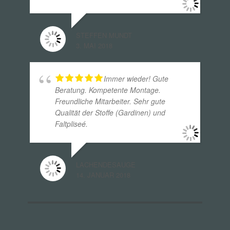
STEFFEN MUNDT
3. MAI 2018
Immer wieder! Gute
Beratung. Kompetente Montage.
Freundliche Mitarbeiter. Sehr gute
Qualität der Stoffe (Gardinen) und
Faltpliseé.
LACHENDESAUGE
14. JANUAR 2018