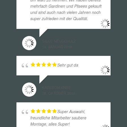
mehrfach Gardinen und Plisees gekauft
und sind auch nach vielen Jahren noch
super zufrieden mit der Qualität.
SILKE NEUSCHULZ
14. JANUAR 2018
Sehr gut da
KARLSON KNBE
28. OKTOBER 2018
Super Auswahl,
freundliche Mitarbeiter saubere
Montage, alles Super!